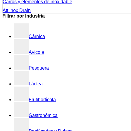
Carros y elementos de inoxidable
Att Inox Drain
Filtrar por Industria
Cárnica
Avícola
Pesquera
Láctea
Frutihortícola
Gastronómica