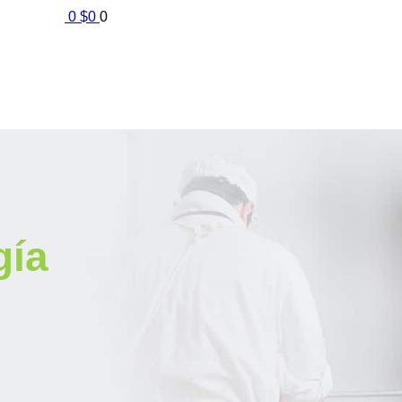
0
$
0
0
gía