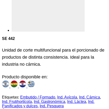
SE 442
Unidad de corte multifuncional para el porcionado de
productos de distinta consistencia. Ideal para la
industria no cárnica.
Producto disponible en:
Etiquetas:
Embutido / Formado
,
Ind. Avícola
,
Ind. Cárnica
,
Ind. Frutihortícola
,
Ind. Gastronómica
,
Ind. Láctea
,
Ind.
Panificados y dulces
,
Ind. Pesquera