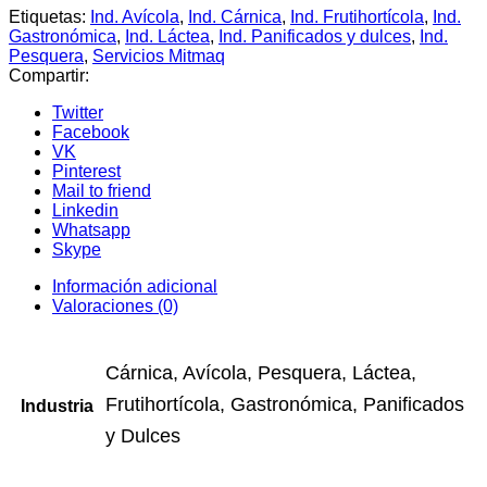
Etiquetas:
Ind. Avícola
,
Ind. Cárnica
,
Ind. Frutihortícola
,
Ind.
Gastronómica
,
Ind. Láctea
,
Ind. Panificados y dulces
,
Ind.
Pesquera
,
Servicios Mitmaq
Compartir:
Twitter
Facebook
VK
Pinterest
Mail to friend
Linkedin
Whatsapp
Skype
Información adicional
Valoraciones (0)
Cárnica, Avícola, Pesquera, Láctea,
Frutihortícola, Gastronómica, Panificados
Industria
y Dulces